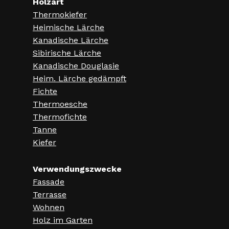
Holzart
a
Thermokiefer
t
Heimische Lärche
Kanadische Lärche
i
Sibirische Lärche
o
Kanadische Douglasie
n
Heim. Lärche gedämpft
Fichte
Thermoesche
Thermofichte
Tanne
Kiefer
Verwendungszwecke
Fassade
Terrasse
Wohnen
Holz im Garten