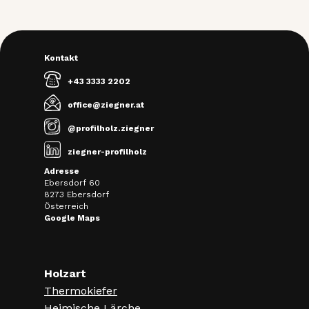
Kontakt
+43 3333 2202
office@ziegner.at
@profilholz.ziegner
ziegner-profilholz
Adresse
Ebersdorf 60
8273 Ebersdorf
Österreich
Google Maps
Holzart
Thermokiefer
Heimische Lärche