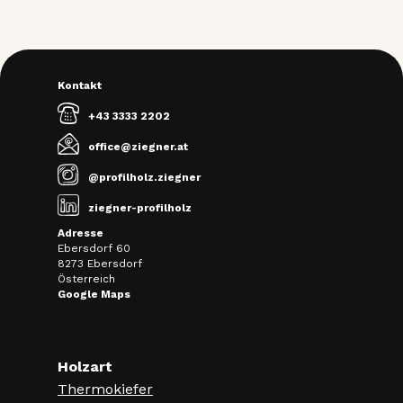
Kontakt
+43 3333 2202
office@ziegner.at
@profilholz.ziegner
ziegner-profilholz
Adresse
Ebersdorf 60
8273 Ebersdorf
Österreich
Google Maps
Holzart
Thermokiefer